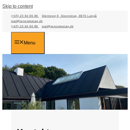
Skip to content
(+45) 20 64 96 88
Glentevej 8, Stevnstrup, 8870 Langå
mail@renommetag.dk
(+45) 20 64 96 88
mail@renommetag.dk
Menu